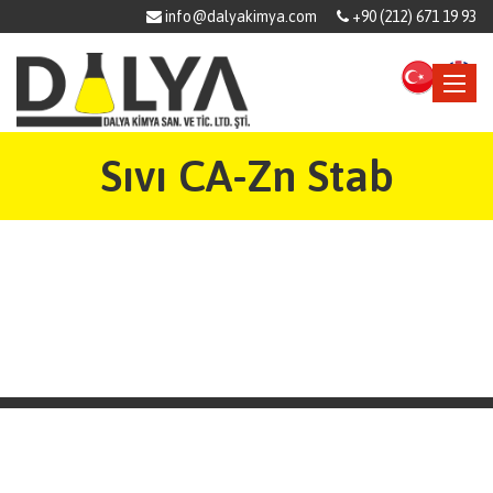
info@dalyakimya.com
+90 (212) 671 19 93
Toggle
navigat
Sıvı CA-Zn Stab