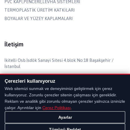
PVC KAPI,PENCERE,LEVHA SİSTEMLERİ
TERMOPLASTİK ÜRETİM KATKILARI
BOYALAR VE YÜZEY KAPLAMALARI
İletişim
İkitelli Osb.İsdök Sanayi Sitesi 4.blok No:18 Başakşehir /
İstanbul
Telefon:
+90 (212) 671 19 93
Çerezleri kullanıyoruz
Faks:
+90 (212) 671 19 94
Web sitemizi sunmak ve deneyiminizi geliştirmek için çerez
kullanıyoruz. Zorunlu çerezler sitenin çalışması için gereklidir.
Email:
info@dalyakimya.com
Reklam ve analitik gibi zorunlu olmayan çerezler yalnızca izninizle
çalışır. Ayrıntılar için
Çerez Politikası
.
Ayarlar
Tümünü Reddet